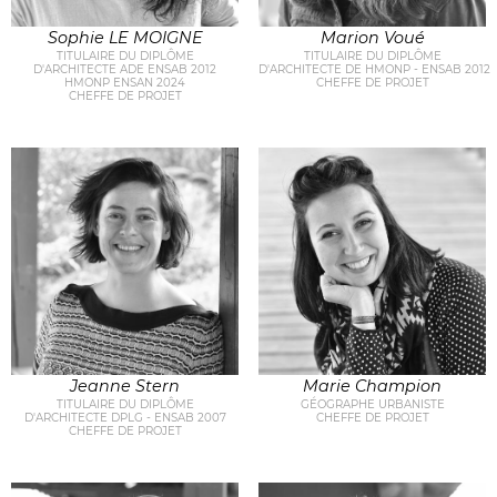
Sophie LE MOIGNE
Marion Voué
TITULAIRE DU DIPLÔME
TITULAIRE DU DIPLÔME
D'ARCHITECTE ADE ENSAB 2012
D'ARCHITECTE DE HMONP - ENSAB 2012
HMONP ENSAN 2024
CHEFFE DE PROJET
CHEFFE DE PROJET
Jeanne Stern
Marie Champion
TITULAIRE DU DIPLÔME
GÉOGRAPHE URBANISTE
D'ARCHITECTE DPLG - ENSAB 2007
CHEFFE DE PROJET
CHEFFE DE PROJET