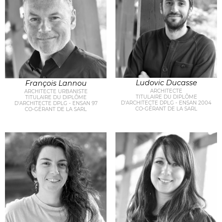
Ludovic Ducasse
François Lannou
ARCHITECTE
ARCHITECTE URBANISTE
TITULAIRE DU DIPLÔME
TITULAIRE DU DIPLÔME
D'ARCHITECTE DPLG - ENSAN 2004
D'ARCHITECTE DPLG - ENSAN 97
CO-GÉRANT DE LA SARL
CO-GÉRANT DE LA SARL