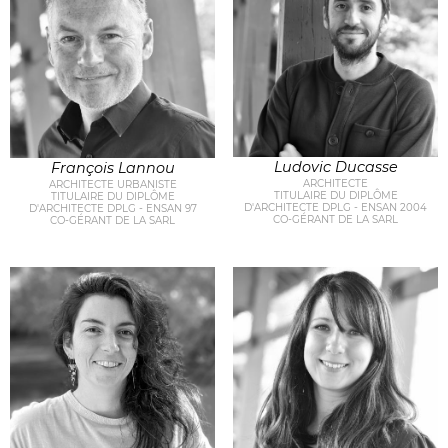
Ludovic Ducasse
François Lannou
ARCHITECTE
ARCHITECTE URBANISTE
TITULAIRE DU DIPLÔME
TITULAIRE DU DIPLÔME
D'ARCHITECTE DPLG - ENSAN 2004
D'ARCHITECTE DPLG - ENSAN 97
CO-GÉRANT DE LA SARL
CO-GÉRANT DE LA SARL