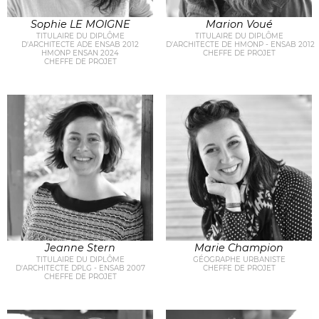
Sophie LE MOIGNE
Marion Voué
TITULAIRE DU DIPLÔME
TITULAIRE DU DIPLÔME
D'ARCHITECTE ADE ENSAB 2012
D'ARCHITECTE DE HMONP - ENSAB 2012
HMONP ENSAN 2024
CHEFFE DE PROJET
CHEFFE DE PROJET
Jeanne Stern
Marie Champion
TITULAIRE DU DIPLÔME
GÉOGRAPHE URBANISTE
D'ARCHITECTE DPLG - ENSAB 2007
CHEFFE DE PROJET
CHEFFE DE PROJET