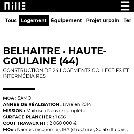
Tous
Logement
Équipement
Projet urbain
Tert
BELHAITRE
HAUTE-
•
GOULAINE (44)
CONSTRUCTION DE 24 LOGEMENTS COLLECTIFS ET
INTERMÉDIAIRES
MOA :
SAMO
ANNÉE DE RÉALISATION :
Livré en 2014
MISSION :
Maîtrise d’œuvre complète
SURFACE PLANCHER :
1 656
COÛT TRAVAUX HT :
2 060 000 €
MO
e
:
Naonec (économie), IBA (structure), Solab (fluides),