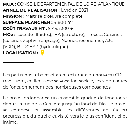
MOA :
CONSEIL DÉPARTEMENTAL DE LOIRE-ATLANTIQUE
ANNÉE DE RÉALISATION :
Livré en 2021
MISSION :
Maîtrise d’œuvre complète
SURFACE PLANCHER :
4 800 m²
COÛT TRAVAUX HT :
9 495 300 €
MO
e
:
Isocrate (fluides), IBA (structure), Process Cuisines
(cuisine), Zéphyr (paysage), Naonec (économie), A3Gi
(VRD), BURGEAP (hydraulique)
LOCALISATION :
Les partis pris urbains et architecturaux du nouveau CDEF
traduisent, en lien avec sa vocation sociale, les singularités
de fonctionnement des nombreuses composantes.
Le projet ordonnance un ensemble gradué de fonctions :
depuis la rue de la Garillère jusqu’au fond de l’ilot, le projet
se compose et assemble les différentes entités en
progression, du public et visité vers le plus confidentiel et
intime.