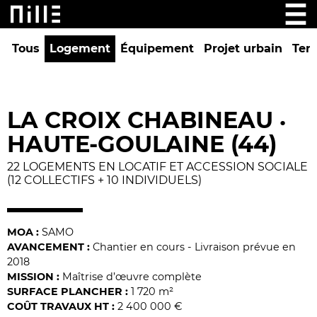
Tous
Logement
Équipement
Projet urbain
Tert
LA CROIX CHABINEAU
•
HAUTE-GOULAINE (44)
22 LOGEMENTS EN LOCATIF ET ACCESSION SOCIALE
(12 COLLECTIFS + 10 INDIVIDUELS)
MOA :
SAMO
AVANCEMENT :
Chantier en cours - Livraison prévue en
2018
MISSION :
Maîtrise d’œuvre complète
SURFACE PLANCHER :
1 720 m²
COÛT TRAVAUX HT :
2 400 000 €