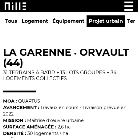
Tous
Logement
Équipement
Projet urbain
Tert
LA GARENNE
ORVAULT
•
(44)
31 TERRAINS À BÂTIR + 13 LOTS GROUPÉS + 34
LOGEMENTS COLLECTIFS
MOA :
QUARTUS
AVANCEMENT :
Travaux en cours - Livraison prévue en
2022
MISSION :
Maîtrise d’œuvre urbaine
SURFACE AMÉNAGÉE :
2,6 ha
DENSITÉ :
30 logements / ha