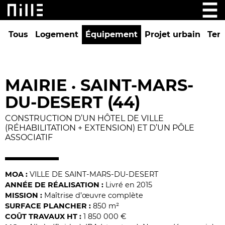
Tous
Logement
Équipement
Projet urbain
Tert
MAIRIE
SAINT-MARS-
•
DU-DESERT (44)
CONSTRUCTION D’UN HÔTEL DE VILLE
(RÉHABILITATION + EXTENSION) ET D’UN PÔLE
ASSOCIATIF
MOA :
VILLE DE SAINT-MARS-DU-DESERT
ANNÉE DE RÉALISATION :
Livré en 2015
MISSION :
Maîtrise d’œuvre complète
SURFACE PLANCHER :
850 m²
COÛT TRAVAUX HT :
1 850 000 €