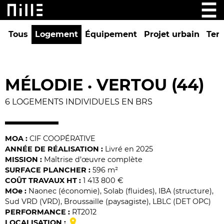
Tous
Logement
Équipement
Projet urbain
Tert
MÉLODIE
VERTOU (44)
•
6 LOGEMENTS INDIVIDUELS EN BRS
MOA :
CIF COOPÉRATIVE
ANNÉE DE RÉALISATION :
Livré en 2025
MISSION :
Maîtrise d’œuvre complète
SURFACE PLANCHER :
596 m²
COÛT TRAVAUX HT :
1 413 800 €
MO
e
:
Naonec (économie), Solab (fluides), IBA (structure),
Sud VRD (VRD), Broussaille (paysagiste), LBLC (DET OPC)
PERFORMANCE :
RT2012
LOCALISATION :