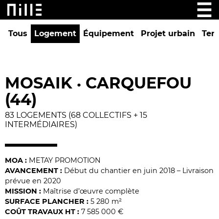
Tous
Logement
Équipement
Projet urbain
Tert
MOSAIK
CARQUEFOU
•
(44)
83 LOGEMENTS (68 COLLECTIFS + 15
INTERMÉDIAIRES)
MOA :
METAY PROMOTION
AVANCEMENT :
Début du chantier en juin 2018 – Livraison
prévue en 2020
MISSION :
Maîtrise d’œuvre complète
SURFACE PLANCHER :
5 280 m²
COÛT TRAVAUX HT :
7 585 000 €