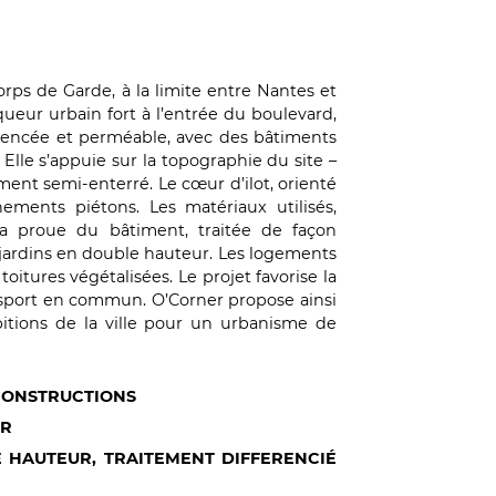
orps de Garde, à la limite entre Nantes et
queur urbain fort à l’entrée du boulevard,
quencée et perméable, avec des bâtiments
 Elle s’appuie sur la topographie du site –
ent semi-enterré. Le cœur d’ilot, orienté
ements piétons. Les matériaux utilisés,
 La proue du bâtiment, traitée de façon
-jardins en double hauteur. Les logements
oitures végétalisées. Le projet favorise la
nsport en commun. O’Corner propose ainsi
bitions de la ville pour un urbanisme de
 CONSTRUCTIONS
ER
E HAUTEUR, TRAITEMENT DIFFERENCIÉ