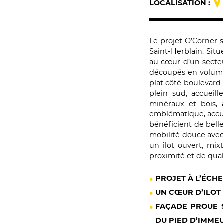
LOCALISATION :
Le projet O’Corner s
Saint-Herblain. Situ
au cœur d’un secteu
découpés en volumes 
plat côté boulevard
plein sud, accueil
minéraux et bois, 
emblématique, accue
bénéficient de belle
mobilité douce avec
un îlot ouvert, mix
proximité et de qual
PROJET À L’ÉCH
UN CŒUR D’ILOT
FAÇADE PROUE S
DU PIED D’IMME