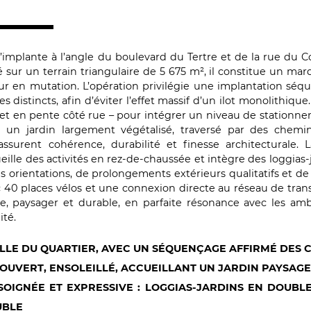
’implante à l’angle du boulevard du Tertre et de la rue du C
é sur un terrain triangulaire de 5 675 m², il constitue un mar
r en mutation. L’opération privilégie une implantation sé
distincts, afin d’éviter l’effet massif d’un ilot monolithique.
 et en pente côté rue – pour intégrer un niveau de stationnem
le un jardin largement végétalisé, traversé par des chemin
assurent cohérence, durabilité et finesse architecturale.
ille des activités en rez-de-chaussée et intègre des loggias
s orientations, de prolongements extérieurs qualitatifs et de t
 40 places vélos et une connexion directe au réseau de tra
te, paysager et durable, en parfaite résonance avec les am
ité.
ELLE DU QUARTIER, AVEC UN SÉQUENÇAGE AFFIRMÉ DES
 OUVERT, ENSOLEILLÉ, ACCUEILLANT UN JARDIN PAYSAG
OIGNÉE ET EXPRESSIVE : LOGGIAS-JARDINS EN DOUBL
UBLE