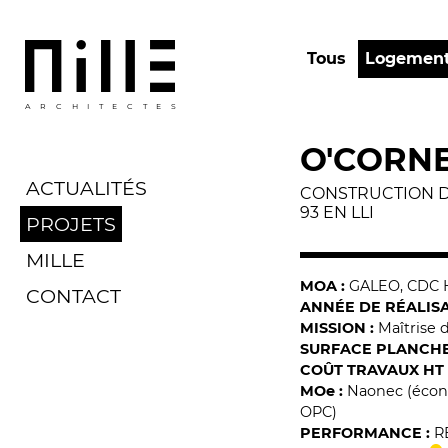
Tous
Logemen
ARCHITECTES
O'CORN
ACTUALITÉS
CONSTRUCTION DE
93 EN LLI
PROJETS
MILLE
MOA :
GALEO, CDC 
CONTACT
ANNÉE DE RÉALISA
MISSION :
Maîtrise
SURFACE PLANCHE
COÛT TRAVAUX HT 
MO
e
:
Naonec (écono
OPC)
PERFORMANCE :
R