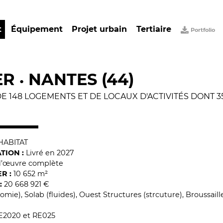
t
Équipement
Projet urbain
Tertiaire
Portfolio
ER
NANTES (44)
•
 148 LOGEMENTS ET DE LOCAUX D'ACTIVITÉS DONT 35 
HABITAT
TION :
Livré en 2027
 d’œuvre complète
R :
10 652 m²
:
20 668 921 €
mie), Solab (fluides), Ouest Structures (strcuture), Broussail
E2020 et RE025