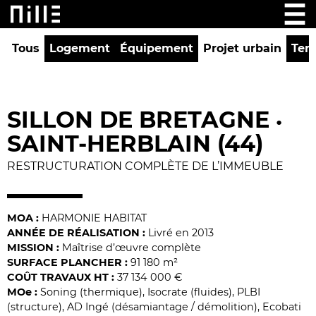
Tous
Logement
Équipement
Projet urbain
Tert
SILLON DE BRETAGNE
•
SAINT-HERBLAIN (44)
RESTRUCTURATION COMPLÈTE DE L’IMMEUBLE
MOA :
HARMONIE HABITAT
ANNÉE DE RÉALISATION :
Livré en 2013
MISSION :
Maîtrise d’œuvre complète
SURFACE PLANCHER :
91 180 m²
COÛT TRAVAUX HT :
37 134 000 €
MO
e
:
Soning (thermique), Isocrate (fluides), PLBI
(structure), AD Ingé (désamiantage / démolition), Ecobati