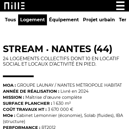
Tous
Logement
Équipement
Projet urbain
Tert
STREAM
NANTES (44)
•
24 LOGEMENTS COLLECTIFS DONT 10 EN LOCATIF
SOCIAL ET LOCAUX D’ACTIVITÉ EN PIED.
MOA :
GROUPE LAUNAY / NANTES MÉTROPOLE HABITAT
ANNÉE DE RÉALISATION :
Livré en 2024
MISSION :
Maîtrise d’œuvre complète
SURFACE PLANCHER :
1 630 m²
COÛT TRAVAUX HT :
3 670 000 €
MO
e
:
Cabinet Lemonnier (économie), Solab (fluides), IBA
(structure)
PERFORMANCE :
RT2012