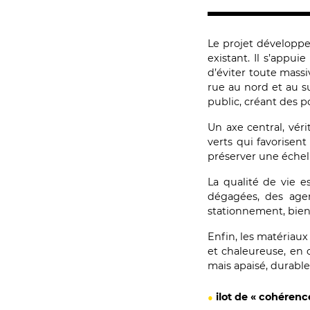
Le projet développe
existant. Il s’appui
d’éviter toute massi
rue au nord et au su
public, créant des po
Un axe central, véri
verts qui favorisen
préserver une échelle
La qualité de vie e
dégagées, des agen
stationnement, bien
Enfin, les matériaux
et chaleureuse, en 
mais apaisé, durable
ilot de « cohéren