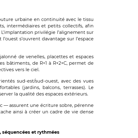
ture urbaine en continuité avec le tissu
, intermédiaires et petits collectifs, afin
 L’implantation privilégie l’alignement sur
t l’ouest s’ouvrent davantage sur l’espace
, jalonné de venelles, placettes et espaces
 des bâtiments, de R+1 à R+2+C, permet de
tives vers le ciel.
rientés sud-est/sud-ouest, avec des vues
ables (jardins, balcons, terrasses). Le
rver la qualité des espaces extérieurs.
zinc — assurent une écriture sobre, pérenne
tache ainsi à créer un cadre de vie dense
es, séquencées et rythmées