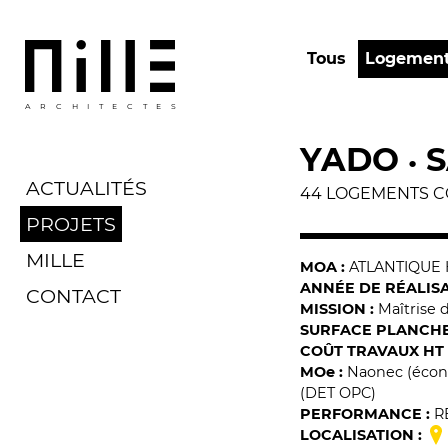
Tous
Logemen
ARCHITECTES
YADO
S
•
ACTUALITÉS
44 LOGEMENTS CO
PROJETS
MILLE
MOA :
ATLANTIQUE 
ANNÉE DE RÉALISA
CONTACT
MISSION :
Maîtrise
SURFACE PLANCHE
COÛT TRAVAUX HT 
MO
e
:
Naonec (économ
(DET OPC)
PERFORMANCE :
R
LOCALISATION :