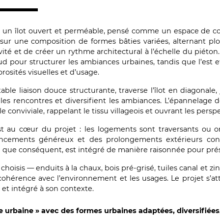
 un îlot ouvert et perméable, pensé comme un espace de cou
e sur une composition de formes bâties variées, alternant plots
vité et de créer un rythme architectural à l’échelle du piéton.
d pour structurer les ambiances urbaines, tandis que l’est e
rosités visuelles et d’usage.
table liaison douce structurante, traverse l’îlot en diagonale
t les rencontres et diversifient les ambiances. L’épannelage
 conviviale, rappelant le tissu villageois et ouvrant les perspec
st au cœur du projet : les logements sont traversants ou o
cements généreux et des prolongements extérieurs confort
 que conséquent, est intégré de manière raisonnée pour prése
 choisis — enduits à la chaux, bois pré-grisé, tuiles canal et 
cohérence avec l’environnement et les usages. Le projet s’at
 et intégré à son contexte.
ce urbaine » avec des formes urbaines adaptées, diversifié