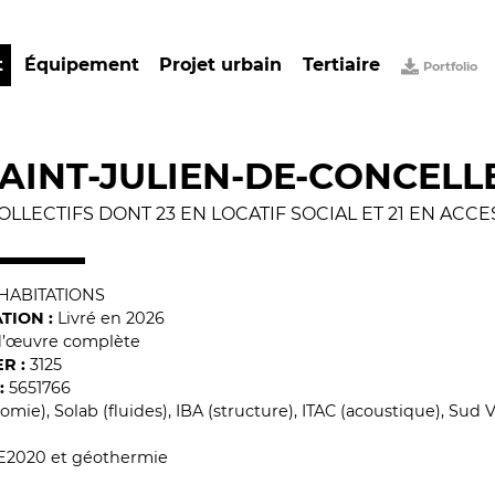
t
Équipement
Projet urbain
Tertiaire
Portfolio
AINT-JULIEN-DE-CONCELLE
LLECTIFS DONT 23 EN LOCATIF SOCIAL ET 21 EN ACC
HABITATIONS
TION :
Livré en 2026
 d’œuvre complète
R :
3125
:
5651766
ie), Solab (fluides), IBA (structure), ITAC (acoustique), Sud 
E2020 et géothermie