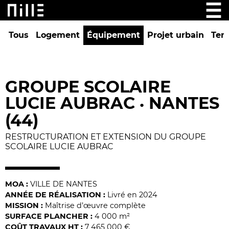
Tous
Logement
Équipement
Projet urbain
Tert
GROUPE SCOLAIRE
LUCIE AUBRAC
NANTES
•
(44)
RESTRUCTURATION ET EXTENSION DU GROUPE
SCOLAIRE LUCIE AUBRAC
MOA :
VILLE DE NANTES
ANNÉE DE RÉALISATION :
Livré en 2024
MISSION :
Maîtrise d’œuvre complète
SURFACE PLANCHER :
4 000 m²
COÛT TRAVAUX HT :
7 465 000 €