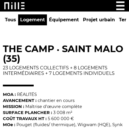
Tous
Logement
Équipement
Projet urbain
Tert
THE CAMP
SAINT MALO
•
(35)
23 LOGEMENTS COLLECTIFS + 8 LOGEMENTS
INTERMÉDIAIRES + 7 LOGEMENTS INDIVIDUELS
MOA :
RÉALITÉS
AVANCEMENT :
chantier en cours
MISSION :
Maîtrise d’œuvre complète
SURFACE PLANCHER :
3 008 m²
COÛT TRAVAUX HT :
5 600 000 €
MO
e
:
Pouget (fluides/ thermique), Wigwam (HQE), Synk