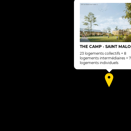
THE CAMP
SAINT MALO
•
23 logements collectifs + 8
logements intermédiaires + 7
logements individuels