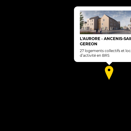
L'AURORE
ANCENIS-SAI
•
GEREON
27 logements collectifs et locaux
d’activité en BRS