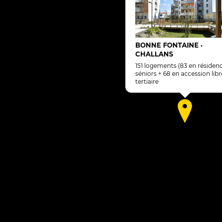
BONNE FONTAINE
•
CHALLANS
151 logements (83 en résidence
séniors + 68 en accession libr
tertiaire