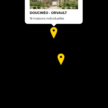
DOUCINÉO
ORVAULT
•
18 maisons individuelles