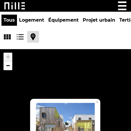
Tous
Logement
Équipement
Projet urbain
Terti
+
−
×