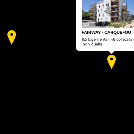
FAIRWAY
CARQUEFOU
•
165 logements (148 collectifs + 17
individuels)